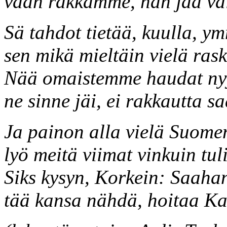
vaan rakkamme, hän jää va
Sä tahdot tietää, kuulla, y
sen mikä mieltäin vielä ras
Nää omaistemme haudat ny
ne sinne jäi, ei rakkautta sa
Ja painon alla vielä Suome
lyö meitä viimat vinkuin tul
Siks kysyn, Korkein: Saahan
tää kansa nähdä, hoitaa K