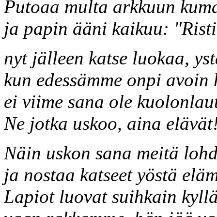
Putoaa multa arkkuun kuma
ja papin ääni kaikuu: "Rist
nyt jälleen katse luokaa, yst
kun edessämme onpi avoin 
ei viime sana ole kuolonlau
Ne jotka uskoo, aina elävät
Näin uskon sana meitä lohd
ja nostaa katseet yöstä elä
Lapiot luovat suihkain kyll