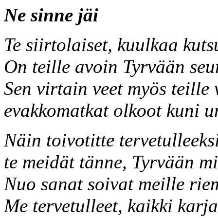
Ne sinne jäi
Te siirtolaiset, kuulkaa kuts
On teille avoin Tyrvään seu
Sen virtain veet myös teille
evakkomatkat olkoot kuni u
Näin toivotitte tervetulleeks
te meidät tänne, Tyrvään mi
Nuo sanat soivat meille rie
Me tervetulleet, kaikki karja