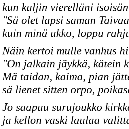
kun kuljin vierelläni isoisän
"Sä olet lapsi saman Taiva
kuin minä ukko, loppu rahj
Näin kertoi mulle vanhus hi
"On jalkain jäykkä, kätein 
Mä taidan, kaima, pian jätt
sä lienet sitten orpo, poikas
Jo saapuu surujoukko kirk
ja kellon vaski laulaa valitt