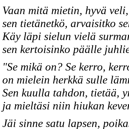
Vaan mitä mietin, hyvä veli,
sen tietänetkö, arvaisitko s
Käy läpi sielun vielä surman
sen kertoisinko päälle juhli
"Se mikä on? Se kerro, kerr
on mielein herkkä sulle lä
Sen kuulla tahdon, tietää,
ja mieltäsi niin hiukan keve
Jäi sinne satu lapsen, poika