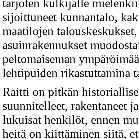
tarjoten kulkijalle mielenki
sijoittuneet kunnantalo, kak
maatilojen talouskeskukset,
asuinrakennukset muodostav
peltomaiseman ympäröimää 
lehtipuiden rikastuttamina 
Raitti on pitkän historiallis
suunnitelleet, rakentaneet 
lukuisat henkilöt, ennen mu
heitä on kiittäminen siitä, e