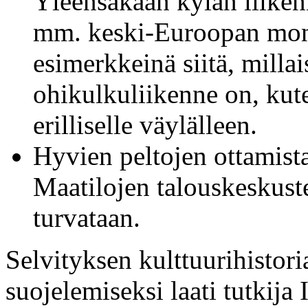
Yleensäkään kylän liikenn
mm. keski-Euroopan mone
esimerkkeinä siitä, millais
ohikulkuliikenne on, ku
erilliselle väylälleen.
Hyvien peltojen ottamist
Maatilojen talouskeskuste
turvataan.
Selvityksen kulttuurihistori
suojelemiseksi laati tutkija