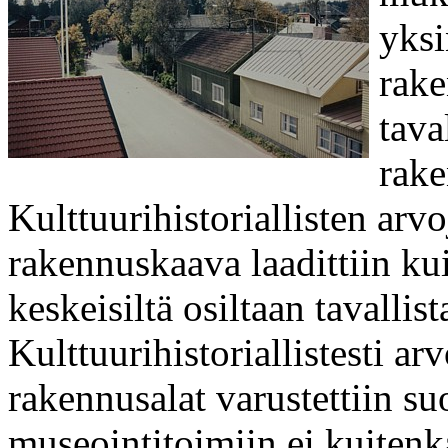
yksi
rake
tava
rake
Kulttuurihistoriallisten arv
rakennuskaava laadittiin ku
keskeisiltä osiltaan tavalli
Kulttuurihistoriallistesti 
rakennusalat varustettiin su
museointitoimiin ei kuitenk