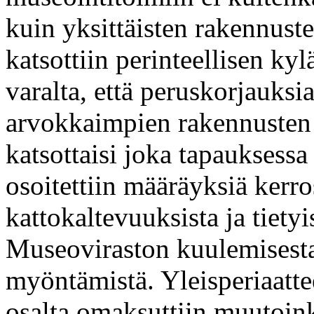
kuin yksittäisten rakennust
katsottiin perinteellisen ky
varalta, että peruskorjauksi
arvokkaimpien rakennusten k
katsottaisi joka tapauksess
osoitettiin määräyksiä kerro
kattokaltevuuksista ja tiety
Museoviraston kuulemisest
myöntämistä. Yleisperiaatte
osalta omaksuttiin muutoinki