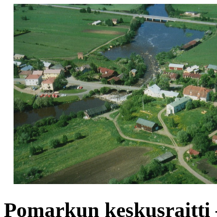
Pomarkun keskusraitti –