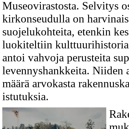
Museovirastosta. Selvitys o
kirkonseudulla on harvinais
suojelukohteita, etenkin kes
luokiteltiin kulttuurihistor
antoi vahvoja perusteita sup
levennyshankkeita. Niiden a
määrä arvokasta rakennuska
istutuksia.
Rake
muk