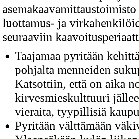
asemakaavamittaustoimisto 
luottamus- ja virkahenkilö
seuraaviin kaavoitusperiaatt
Taajamaa pyritään kehitt
pohjalta menneiden sukup
Katsottiin, että on aika n
kirvesmieskulttuuri jällee
vieraita, tyypillisiä kau
Pyritään välttämään väkiv