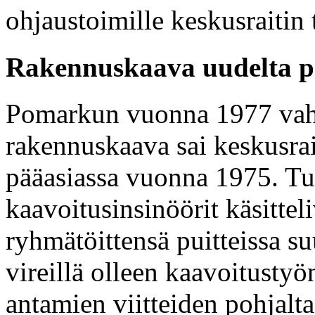
ohjaustoimille keskusraitin
Rakennuskaava uudelta p
Pomarkun vuonna 1977 vahv
rakennuskaava sai keskusrait
pääasiassa vuonna 1975. Tu
kaavoitusinsinöörit käsittel
ryhmätöittensä puitteissa s
vireillä olleen kaavoitusty
antamien viitteiden pohjalt