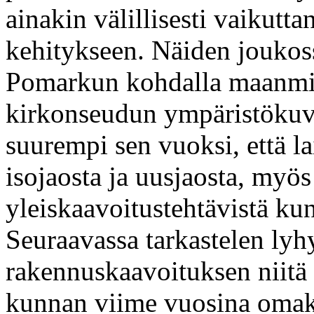
ainakin välillisesti vaikut
kehitykseen. Näiden joukos
Pomarkun kohdalla maanmit
kirkonseudun ympäristökuva
suurempi sen vuoksi, että la
isojaosta ja uusjaosta, myö
yleiskaavoitustehtävistä ku
Seuraavassa tarkastelen lyh
rakennuskaavoituksen niitä 
kunnan viime vuosina omak