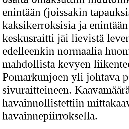
enintään (joissakin tapauk
kaksikerroksisia ja enintä
keskusraitti jäi lievistä le
edelleenkin normaalia huom
mahdollista kevyen liikente
Pomarkunjoen yli johtava pat
sivuraitteineen. Kaavamäär
havainnollistettiin mittaka
havainnepiirroksella.