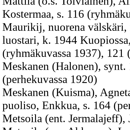
Mattila (o.s. Toiviainen), A
Kostermaa, s. 116 (ryhmäk
Maurikij, nuorena välskäri
luostari, k. 1944 Kuopiossa
(ryhmäkuvassa 1937), 121
Meskanen (Halonen), synt. 
(perhekuvassa 1920)
Meskanen (Kuisma), Agnet
puoliso, Enkkua, s. 164 (p
Metsoila (ent. Jermalajeff),