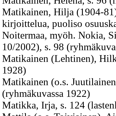
Matikainen, Helena, s. 96 (
Matikainen, Hilja (
1904-81
kirjoittelua, puoliso osuus
Noitermaa, myöh. Nokia, Si
10/2002), s. 98 (ryhmäkuva
Matikainen (Lehtinen), Hil
1928)
Matikainen (o.s. Juutilaine
(ryhmäkuvassa 1922)
Matikka, Irja, s. 124 (laste