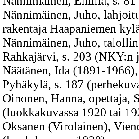
Nännimäinen, Emilia, s. 81
Nännimäinen, Juho, lahjoi
rakentaja Haapaniemen kyläs
Nännimäinen, Juho, talolli
Rahkajärvi, s. 203 (NKY:n j
Näätänen, Ida (1891-1966),
Pyhäkylä, s. 187 (perhekuv
Oinonen, Hanna, opettaja, 
(luokkakuvassa 1920 tai 19
Oksanen (Virolainen), Vieno