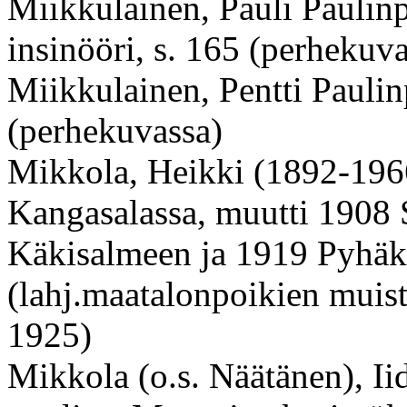
Miikkulainen, Pauli Paulin
insinööri, s. 165 (perhekuv
Miikkulainen, Pentti Paulin
(perhekuvassa)
Mikkola, Heikki (1892-1966)
Kangasalassa, muutti 1908 S
Käkisalmeen ja 1919 Pyhäky
(lahj.maatalonpoikien muis
1925)
Mikkola (o.s. Näätänen), I