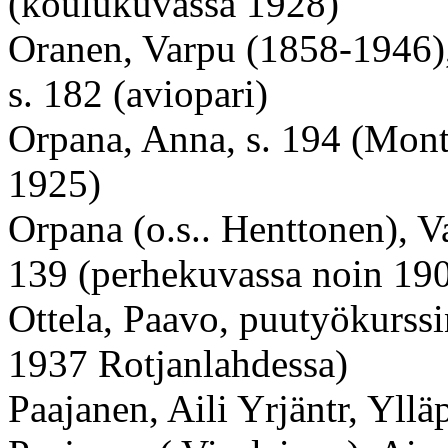
(koulukuvassa 1928)
Oranen, Varpu (1858-1946),
s. 182 (aviopari)
Orpana, Anna, s. 194 (Mont
1925)
Orpana (o.s.. Henttonen), V
139 (perhekuvassa noin 19
Ottela, Paavo, puutyökurssin
1937 Rotjanlahdessa)
Paajanen, Aili Yrjäntr, Yll