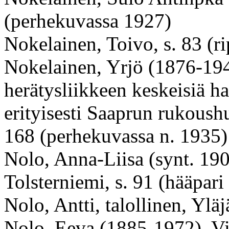
(perhekuvassa 1927)
Nokelainen, Toivo, s. 83 (r
Nokelainen, Yrjö (1876-194
herätysliikkeen keskeisiä h
erityisesti Saaprun rukoush
168 (perhekuvassa n. 1935)
Nolo, Anna-Liisa (synt. 19
Tolsterniemi, s. 91 (hääpari
Nolo, Antti, talollinen, Yläj
Nolo, Eeva (
1885-1972
), V