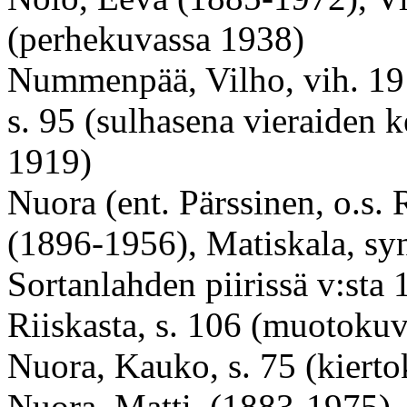
(perhekuvassa 1938)
Nummenpää, Vilho, vih. 191
s. 95 (sulhasena vieraiden k
1919)
Nuora
(ent.
Pärssinen, o.s.
(
1896-1956
), Matiskala, sy
Sortanlahden piirissä v:sta
Riiskasta, s. 106 (muotokuv
Nuora, Kauko, s. 75 (kiert
Nuora, Matti, (
1883-1975
),